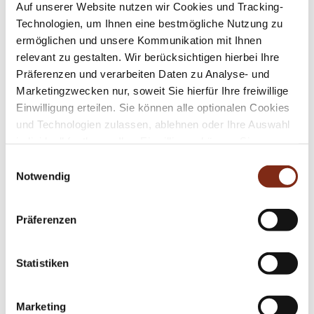
Auf unserer Website nutzen wir Cookies und Tracking-
Teeküche sowie den getrennten
Damen- und
Technologien, um Ihnen eine bestmögliche Nutzung zu
Herren-WC-Anlagen.
ermöglichen und unsere Kommunikation mit Ihnen
relevant zu gestalten. Wir berücksichtigen hierbei Ihre
Die 2021 installierte High-End-Ausstattung
Präferenzen und verarbeiten Daten zu Analyse- und
Marketingzwecken nur, soweit Sie hierfür Ihre freiwillige
bietet ein zeitgemäßes Arbeitsumfeld auf
Einwilligung erteilen. Sie können alle optionalen Cookies
Top-Niveau: Alle
Räume verfügen über
und Technologien zulassen, ablehnen oder Ihre Auswahl
individuell steuerbare Klimatechnik,
individuell festlegen. Ihre Einwilligung können Sie
jederzeit mit Wirkung für die Zukunft widerrufen.
außenliegenden Sonnenschutz für
blendfreies
Einwilligungsauswahl
Informationen zu von uns und Drittanbietern eingesetzten
Notwendig
Arbeiten sowie abgehängte Akustikdecken mit
Technologien sowie zum Widerruf finden Sie in
integrierter LED-Beleuchtung für eine
unserer
Datenschutzerklärung
.
Präferenzen
angenehme Arbeits- und
Gesprächsatmosphäre. Eine moderne
Statistiken
Datenverkabelung sichert die digitale
Infrastruktur Ihres Unternehmens. Während
Marketing